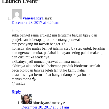
Launch Event”
vanessalidya
says:
December 28, 2017 at 4:26 am
hi mon!
suka banget sama artikel2 mu terutama bagian tips2 dan
penjelasan beberapa produk tentang perawatan.
tapi post yang ini favorit banget <3
honestly aku males banget jalanin step by step untuk bersihin
dan ngerawat muka. padahal lumayan sering pakai make up
dan cuci muka seadanya.
akibatnya jadi muncul jerawat dimana-mana.
akhirnya aku coba beli beberapa produk bioderma setelah
baca blog dan tanya2 lebih lanjut ke kamu haha.
daaaan sangat bermanfaat banget dampaknya buatku.
thanks mona 🙂
@vnsldy
Reply
blueskyandme
says:
December 30, 2017 at 5:31 am