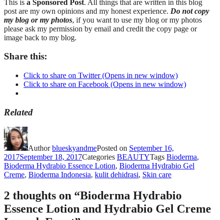
This is
a Sponsored Post
. All things that are written in this blog
post are my own opinions and my honest experience.
Do not copy
my blog or my photos
, if you want to use my blog or my photos
please ask my permission by email and credit the copy page or
image back to my blog.
Share this:
Click to share on Twitter (Opens in new window)
Click to share on Facebook (Opens in new window)
Related
Author
blueskyandme
Posted on
September 16,
2017
September 18, 2017
Categories
BEAUTY
Tags
Bioderma
,
Bioderma Hydrabio Essence Lotion
,
Bioderma Hydrabio Gel
Creme
,
Bioderma Indonesia
,
kulit dehidrasi
,
Skin care
2 thoughts on “Bioderma Hydrabio
Essence Lotion and Hydrabio Gel Creme