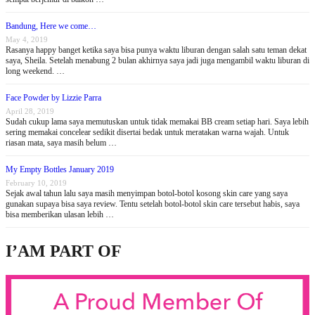
Bandung, Here we come…
May 4, 2019
Rasanya happy banget ketika saya bisa punya waktu liburan dengan salah satu teman dekat
saya, Sheila. Setelah menabung 2 bulan akhirnya saya jadi juga mengambil waktu liburan di
long weekend. …
Face Powder by Lizzie Parra
April 28, 2019
Sudah cukup lama saya memutuskan untuk tidak memakai BB cream setiap hari. Saya lebih
sering memakai concelear sedikit disertai bedak untuk meratakan warna wajah. Untuk
riasan mata, saya masih belum …
My Empty Bottles January 2019
February 10, 2019
Sejak awal tahun lalu saya masih menyimpan botol-botol kosong skin care yang saya
gunakan supaya bisa saya review. Tentu setelah botol-botol skin care tersebut habis, saya
bisa memberikan ulasan lebih …
I’AM PART OF