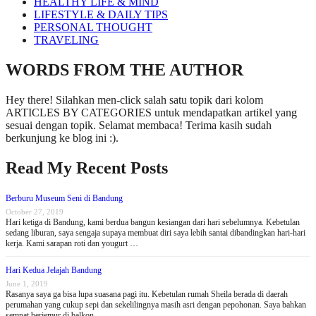
HEALTHY LIFE & MIND
LIFESTYLE & DAILY TIPS
PERSONAL THOUGHT
TRAVELING
WORDS FROM THE AUTHOR
Hey there! Silahkan men-click salah satu topik dari kolom
ARTICLES BY CATEGORIES untuk mendapatkan artikel yang
sesuai dengan topik. Selamat membaca! Terima kasih sudah
berkunjung ke blog ini :).
Read My Recent Posts
Berburu Museum Seni di Bandung
October 27, 2019
Hari ketiga di Bandung, kami berdua bangun kesiangan dari hari sebelumnya. Kebetulan
sedang liburan, saya sengaja supaya membuat diri saya lebih santai dibandingkan hari-hari
kerja. Kami sarapan roti dan yougurt …
Hari Kedua Jelajah Bandung
June 1, 2019
Rasanya saya ga bisa lupa suasana pagi itu. Kebetulan rumah Sheila berada di daerah
perumahan yang cukup sepi dan sekelilingnya masih asri dengan pepohonan. Saya bahkan
sempat berjemur di balkon …