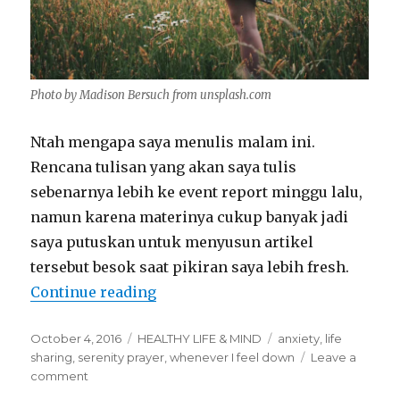
Photo by Madison Bersuch from unsplash.com
Ntah mengapa saya menulis malam ini.
Rencana tulisan yang akan saya tulis
sebenarnya lebih ke event report minggu lalu,
namun karena materinya cukup banyak jadi
saya putuskan untuk menyusun artikel
tersebut besok saat pikiran saya lebih fresh.
“Whenever I feel down”
Continue reading
Posted
Categories
Tags
October 4, 2016
HEALTHY LIFE & MIND
anxiety
,
life
on
sharing
,
serenity prayer
,
whenever I feel down
Leave a
on
comment
Whenever