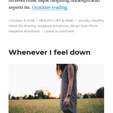
tersebut tidak dapat langsung dikategorikan
“What I learn from Ne
seperti itu.
Continue reading
Posted
Categories
Tags
October 6, 2016
HEALTHY LIFE & MIND
anxiety
,
healthy
on
mind
,
life sharing
,
negative emotions
,
What I learn from
on
negative emotions
Leave a comment
What
I
learn
Whenever I feel down
from
Negative
Emotions