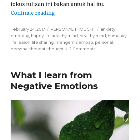
fokus tulisan ini bukan untuk hal itu.
“Mengemis Empati”
Continue reading
Posted
Categories
Tags
February 24, 2017
PERSONAL THOUGHT
anxiety
,
on
empathy
,
happy life healthy mind
,
healthy mind
,
humanity
,
life lesson
,
life sharing
,
mengemis empati
,
personal
,
on
personal thought
,
thought
2 Comments
Mengemis
Empati
What I learn from
Negative Emotions