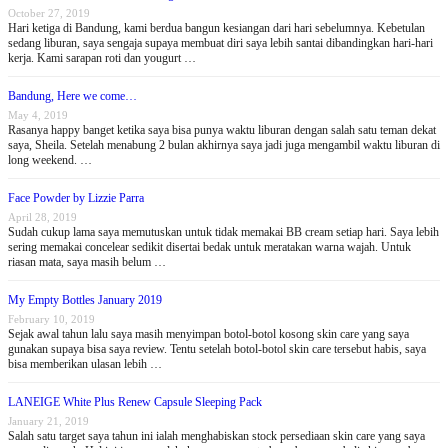
October 27, 2019
Hari ketiga di Bandung, kami berdua bangun kesiangan dari hari sebelumnya. Kebetulan
sedang liburan, saya sengaja supaya membuat diri saya lebih santai dibandingkan hari-hari
kerja. Kami sarapan roti dan yougurt …
Bandung, Here we come…
May 4, 2019
Rasanya happy banget ketika saya bisa punya waktu liburan dengan salah satu teman dekat
saya, Sheila. Setelah menabung 2 bulan akhirnya saya jadi juga mengambil waktu liburan di
long weekend. …
Face Powder by Lizzie Parra
April 28, 2019
Sudah cukup lama saya memutuskan untuk tidak memakai BB cream setiap hari. Saya lebih
sering memakai concelear sedikit disertai bedak untuk meratakan warna wajah. Untuk
riasan mata, saya masih belum …
My Empty Bottles January 2019
February 10, 2019
Sejak awal tahun lalu saya masih menyimpan botol-botol kosong skin care yang saya
gunakan supaya bisa saya review. Tentu setelah botol-botol skin care tersebut habis, saya
bisa memberikan ulasan lebih …
LANEIGE White Plus Renew Capsule Sleeping Pack
January 21, 2019
Salah satu target saya tahun ini ialah menghabiskan stock persediaan skin care yang saya