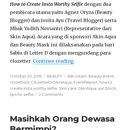
How to Create Insta Worthy Selfie
dengan dua
pembicara utama yaitu Agnez Oryza (Beauty
Blogger) dan Jovita Ayu (Travel Blogger) serta
Mbak Yudith Noviantri (Representative dari
Skin Aqua). Acara yang di sponsori Skin Aqua
dan Beauty Mask ini dilaksanakan pada hari
Sabtu di Letter D dengan mengundang para
clozetter.
Continue reading
“How to Create Insta Wo
Posted
October 20, 2016
Categories
BEAUTY
Tags
BB cream
,
beauty event
,
on
clozetteid
,
ClozetteIDxSkinAqua
,
EventReport
,
how to
create insta worthy selfie
,
Skin care
,
SkinAqua
,
sun block
,
tips for selfie
2 Comments
on
How
to
Create
Masihkah Orang Dewasa
Insta
Worthy
Bermimpi?