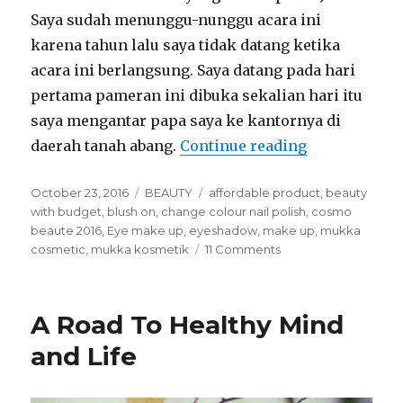
Saya sudah menunggu-nunggu acara ini
karena tahun lalu saya tidak datang ketika
acara ini berlangsung. Saya datang pada hari
pertama pameran ini dibuka sekalian hari itu
saya mengantar papa saya ke kantornya di
daerah tanah abang.
Continue reading
“MUKKA COS
Posted
October 23, 2016
Categories
BEAUTY
Tags
affordable product
,
beauty
on
with budget
,
blush on
,
change colour nail polish
,
cosmo
beaute 2016
,
Eye make up
,
eyeshadow
,
make up
,
mukka
cosmetic
,
mukka kosmetik
11 Comments
on
MUKKA
COSMETIC
at
A Road To Healthy Mind
COSMO
BEAUTE
and Life
2016