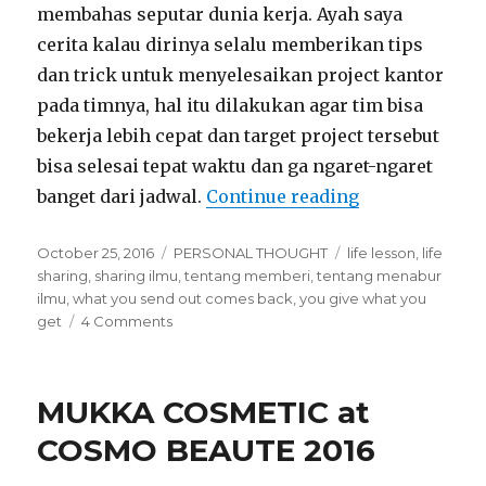
membahas seputar dunia kerja. Ayah saya
cerita kalau dirinya selalu memberikan tips
dan trick untuk menyelesaikan project kantor
pada timnya, hal itu dilakukan agar tim bisa
bekerja lebih cepat dan target project tersebut
bisa selesai tepat waktu dan ga ngaret-ngaret
banget dari jadwal.
Continue reading
“YOU GIVE W
Posted
October 25, 2016
Categories
PERSONAL THOUGHT
Tags
life lesson
,
life
on
sharing
,
sharing ilmu
,
tentang memberi
,
tentang menabur
ilmu
,
what you send out comes back
,
you give what you
get
4 Comments
on
YOU
GIVE
WHAT
MUKKA COSMETIC at
YOU
GET
COSMO BEAUTE 2016