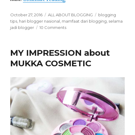
Posted
October 27, 2016
Categories
ALL ABOUT BLOGGING
Tags
blogging
on
tips
,
hari blogger nasional
,
mamfaat dari blogging
,
selama
jadi blogger
10 Comments
on
Mamfaat
yang
di
MY IMPRESSION about
dapat
selama
MUKKA COSMETIC
menjadi
Blogger