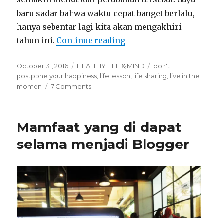
baru sadar bahwa waktu cepat banget berlalu,
hanya sebentar lagi kita akan mengakhiri
tahun ini.
Continue reading
“Live in the Moment”
Posted
October 31, 2016
Categories
HEALTHY LIFE & MIND
Tags
don't
on
postpone your happiness
,
life lesson
,
life sharing
,
live in the
momen
7 Comments
on
Live
in
the
Mamfaat yang di dapat
Moment
selama menjadi Blogger