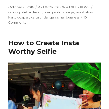
Posted
October 21, 2016
Categories
ART WORKSHOP & EXHIBITIONS
Tags
on
colour palette design
,
jasa graphic design
,
jasa ilustrasi
,
kartu ucapan
,
kartu undangan
,
small buisness
10
Comments
on
COLOUR
PALETTE
DESIGN
How to Create Insta
Worthy Selfie