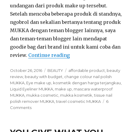
undangan dari produk make up tersebut.
Setelah mencoba beberapa produk di standnya,
ngobrol dan sekalian bertanya tentang produk
MUKKA dengan teman blogger lainnya, saya
dan teman-teman blogger lain mendapat
goodie bag dari brand ini untuk kami coba dan
review.
Continue reading
“MY IMPRESSION about 
Posted
October 26, 2016
Categories
BEAUTY
Tags
affordable product
,
beauty
on
review
,
beauty with budget
,
change colour nail polish
MUKKA
,
Eye make up
,
kosmetik dengan harga terjangkau
,
Liquid Eyeliner MUKKA
,
make up
,
mascara waterproof
MUKKA
,
mukka cosmetic
,
mukka kosmetik
,
tissue nail
polish remover MUKKA
,
travel cosmetic MUKKA
6
Comments
on
MY
IMPRESSION
about