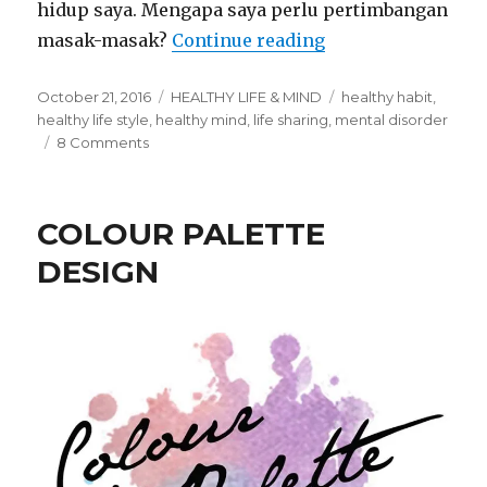
hidup saya. Mengapa saya perlu pertimbangan
masak-masak?
Continue reading
“A Road To Health
Posted
October 21, 2016
Categories
HEALTHY LIFE & MIND
Tags
healthy habit
,
on
healthy life style
,
healthy mind
,
life sharing
,
mental disorder
8 Comments
on
A
Road
To
COLOUR PALETTE
Healthy
Mind
DESIGN
and
Life