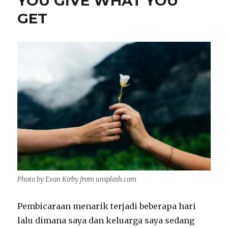
YOU GIVE WHAT YOU
MUKKA
COSMETIC
GET
Photo by Evan Kirby from unsplash.com
Pembicaraan menarik terjadi beberapa hari
lalu dimana saya dan keluarga saya sedang