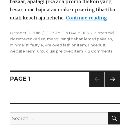
bazaar, apalagi jika ada promo diskon yang
besar, mau baju atau make up sering tiba-tiba
udah kebeli aja hehehe.
Continue reading
“Mengura
Posted
October 12, 2016
Categories
LIFESTYLE & DAILY TIPS
Tags
clozetteid
,
on
clozettextinkerlust
,
mengurangi beban lemari pakaian
,
minimalistlifestyle
,
Preloved fashion item
,
Tinkerlust
,
website resmi untuk jual preloved item
2 Comments
on
Mengura
Beban
Lemari
Pakaian
Posts
PAGE
1
bersama
Tinkerlus
NEXT
navigation
PAG
E
SE
Search
for: