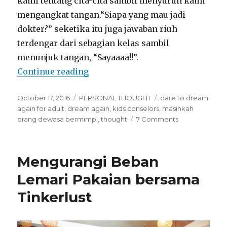
kami tentang cita-cita sambil menyuruh kami
mengangkat tangan.“Siapa yang mau jadi
dokter?” seketika itu juga jawaban riuh
terdengar dari sebagian kelas sambil
menunjuk tangan, “Sayaaaa!!”.
Continue reading
“Masihkah Orang Dewasa Bermi
Posted
October 17, 2016
Categories
PERSONAL THOUGHT
Tags
dare to dream
on
again for adult
,
dream again
,
kids conselors
,
masihkah
orang dewasa bermimpi
,
thought
7 Comments
on
Masihkah
Orang
Dewasa
Mengurangi Beban
Bermimpi?
Lemari Pakaian bersama
Tinkerlust