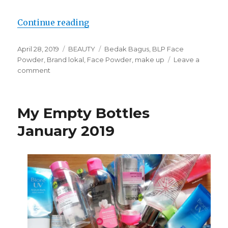
“Face Powder by Lizzie Parra”
Continue reading
Posted
Categories
Tags
April 28, 2019
BEAUTY
Bedak Bagus
,
BLP Face
on
Powder
,
Brand lokal
,
Face Powder
,
make up
Leave a
on
comment
Face
Powder
by
My Empty Bottles
Lizzie
Parra
January 2019