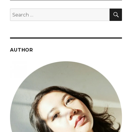
Launch
Event
SEA
Search
for:
AUTHOR