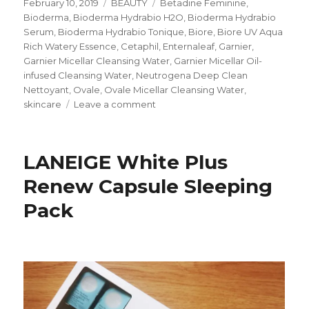
Posted
Categories
Tags
February 10, 2019
BEAUTY
Betadine Feminine
,
on
Bioderma
,
Bioderma Hydrabio H2O
,
Bioderma Hydrabio
Serum
,
Bioderma Hydrabio Tonique
,
Biore
,
Biore UV Aqua
Rich Watery Essence
,
Cetaphil
,
Enternaleaf
,
Garnier
,
Garnier Micellar Cleansing Water
,
Garnier Micellar Oil-
infused Cleansing Water
,
Neutrogena Deep Clean
Nettoyant
,
Ovale
,
Ovale Micellar Cleansing Water
,
on
skincare
Leave a comment
My
Empty
Bottles
LANEIGE White Plus
January
2019
Renew Capsule Sleeping
Pack