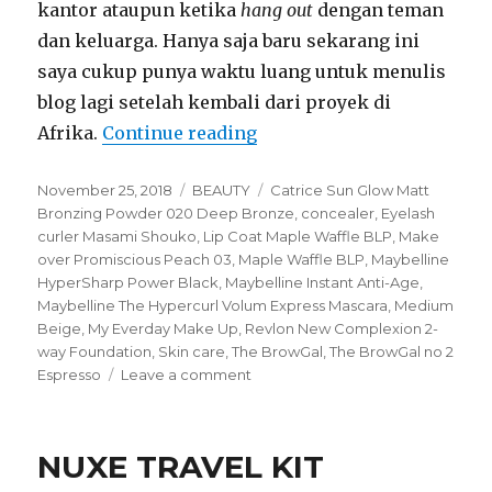
kantor ataupun ketika
hang out
dengan teman
dan keluarga. Hanya saja baru sekarang ini
saya cukup punya waktu luang untuk menulis
blog lagi setelah kembali dari proyek di
“My Everday Make Up”
Afrika.
Continue reading
Posted
Categories
Tags
November 25, 2018
BEAUTY
Catrice Sun Glow Matt
on
Bronzing Powder 020 Deep Bronze
,
concealer
,
Eyelash
curler Masami Shouko
,
Lip Coat Maple Waffle BLP
,
Make
over Promiscious Peach 03
,
Maple Waffle BLP
,
Maybelline
HyperSharp Power Black
,
Maybelline Instant Anti-Age
,
Maybelline The Hypercurl Volum Express Mascara
,
Medium
Beige
,
My Everday Make Up
,
Revlon New Complexion 2-
way Foundation
,
Skin care
,
The BrowGal
,
The BrowGal no 2
on
Espresso
Leave a comment
My
Everday
Make
NUXE TRAVEL KIT
Up