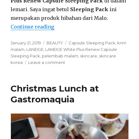
Plus Renew Capsule Sleeping Pack
di dalam
lemari. Saya ingat betul
Sleeping Pack
ini
merupakan produk hibahan dari Malo.
“LANEIGE White Plus Renew Capsu
Continue reading
Posted
Categories
Tags
January 21, 2019
BEAUTY
Capsule Sleeping Pack
,
krim
on
malam
,
LANEIGE
,
LANEIGE White Plus Renew Capsule
Sleeping Pack
,
pelembab malam
,
skincare
,
skincare
on
korea
Leave a comment
LANEIGE
White
Plus
Christmas Lunch at
Renew
Capsule
Gastromaquia
Sleeping
Pack