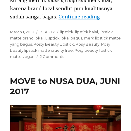
kurang melirik
make up high end
merk luar,
karena brand local sendiri pun kualitasnya
“Posy Beauty
sudah sangat bagus.
Continue reading
Posted
Categories
Tags
March 1, 2018
BEAUTY
lipstick
,
lipstick halal
,
lipstick
on
matte brand lokal
,
Lisptick lokal bagus
,
merk lipstick matte
yang bagus
,
Posty Beauty Lipstick
,
Posy Beauty
,
Posy
beauty lipstick matte cruelty free
,
Posy beauty lipstick
on
matte vegan
2 Comments
Posy
Beauty
Lipstick
MOVE to NUSA DUA, JUNI
2017