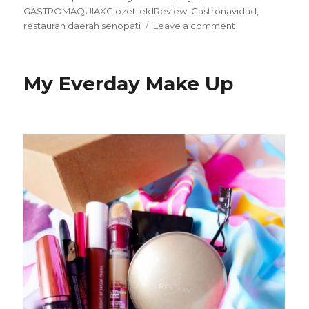
GASTROMAQUIAXClozetteIdReview
,
Gastronavidad
,
on
restauran daerah senopati
Leave a comment
Christmas
Lunch
at
My Everday Make Up
Gastromaquia