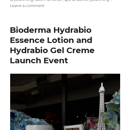
on
Leave a comment
Nadya
Salon
and
Bioderma Hydrabio
Spa,
My
Essence Lotion and
Favorite
Hydrabio Gel Creme
Remedy
Launch Event