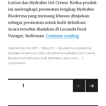
Lotion dan Hydrabio Gel Creme. Kedua produk
ini melengkapi perawatan lengkap Hydrabio
Bioderma yang memang khusus ditujukan
sebagai perawatan untuk kulit dehidrasi.
Acara tersebut diadakan di Locanda Food
“Bioderma Hyd
Voyager, Sudirman.
Continue reading
Posted
Categories
Tags
September 16, 2017
BEAUTY
Bioderma
,
Bioderma
on
Hydrabio Essence Lotion
,
Bioderma Hydrabio Gel Creme
,
Bioderma Indonesia
,
kulit dehidrasi
,
Skin care
2
on
Comments
Bioderma
Hydrabio
Essence
Lotion
Posts
PAGE
1
and
Hydrabio
NEXT
navigation
Gel
PAG
Creme
E