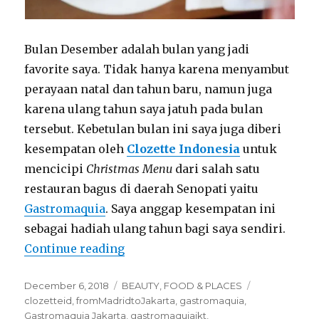
Bulan Desember adalah bulan yang jadi
favorite saya. Tidak hanya karena menyambut
perayaan natal dan tahun baru, namun juga
karena ulang tahun saya jatuh pada bulan
tersebut. Kebetulan bulan ini saya juga diberi
kesempatan oleh
Clozette Indonesia
untuk
mencicipi
Christmas Menu
dari salah satu
restauran bagus di daerah Senopati yaitu
Gastromaquia
. Saya anggap kesempatan ini
sebagai hadiah ulang tahun bagi saya sendiri.
“Christmas Lunch at Gastromaqu
Continue reading
Posted
Categories
Tags
December 6, 2018
BEAUTY
,
FOOD & PLACES
on
clozetteid
,
fromMadridtoJakarta
,
gastromaquia
,
Gastromaquia Jakarta
,
gastromaquiajkt
,