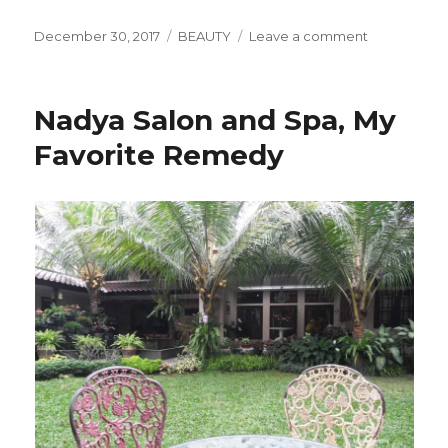
Posted
Categories
on
December 30, 2017
BEAUTY
Leave a comment
on
MOVE
to
NUSA
Nadya Salon and Spa, My
DUA,
JUNI
Favorite Remedy
2017