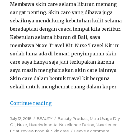
Membawa skin care selama liburan memang
sangat penting. Skin care yang dibawa juga
sebaiknya mendukung kebutuhan kulit selama
beradaptasi dengan cuaca tempat kita berlibur.
Kebetulan selama liburan di Bali, saya
membawa Nuxe Travel Kit. Nuxe Travel Kit ini
sudah lama ada di lemari penyimpanan skin
care saya hanya saja jadi terlupakan karena
saya masih menghabiskan skin care lainnya.
Skin care dalam bentuk travel kit berguna
sekali untuk menghemat ruang dalam koper.
“NUXE TRAVEL KIT REVIEW”
Continue reading
Posted
Categories
Tags
July 12, 2018
BEAUTY
Beauty Product
,
Multi Usage Dry
on
Oil
,
Nuxe
,
NuxeIndonesia
,
Nuxellence Detox
,
Nuxellence
on
Eclat
,
review produk
,
Skin care
Leave a comment