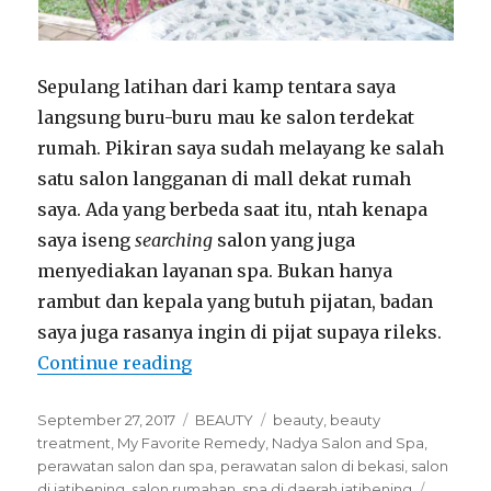
Sepulang latihan dari kamp tentara saya
langsung buru-buru mau ke salon terdekat
rumah. Pikiran saya sudah melayang ke salah
satu salon langganan di mall dekat rumah
saya. Ada yang berbeda saat itu, ntah kenapa
saya iseng
searching
salon yang juga
menyediakan layanan spa. Bukan hanya
rambut dan kepala yang butuh pijatan, badan
saya juga rasanya ingin di pijat supaya rileks.
“Nadya Salon and Spa, My Favori
Continue reading
Posted
Categories
Tags
September 27, 2017
BEAUTY
beauty
,
beauty
on
treatment
,
My Favorite Remedy
,
Nadya Salon and Spa
,
perawatan salon dan spa
,
perawatan salon di bekasi
,
salon
di jatibening
,
salon rumahan
,
spa di daerah jatibening