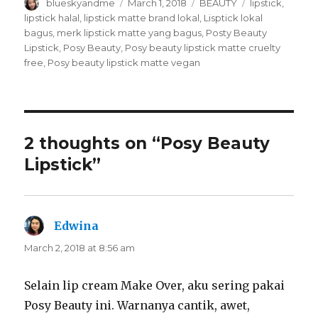
Author
Posted
Categories
Tags
blueskyandme
March 1, 2018
BEAUTY
lipstick
,
)
w
)
on
lipstick halal
,
lipstick matte brand lokal
,
Lisptick lokal
bagus
,
merk lipstick matte yang bagus
,
Posty Beauty
Lipstick
,
Posy Beauty
,
Posy beauty lipstick matte cruelty
free
,
Posy beauty lipstick matte vegan
2 thoughts on “Posy Beauty
Lipstick”
Edwina
says:
March 2, 2018 at 8:56 am
Selain lip cream Make Over, aku sering pakai
Posy Beauty ini. Warnanya cantik, awet,