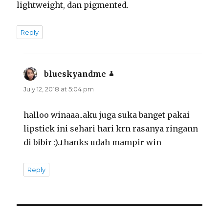
lightweight, dan pigmented.
Reply
blueskyandme
says:
July 12, 2018 at 5:04 pm
halloo winaaa..aku juga suka banget pakai
lipstick ini sehari hari krn rasanya ringann
di bibir :)..thanks udah mampir win
Reply