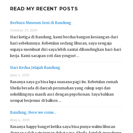
READ MY RECENT POSTS
Berburu Museum Seni di Bandung
October 27, 2019
Hari ketiga di Bandung, kami berdua bangun kesiangan dari
hari sebelumnya. Kebetulan sedang liburan, saya sengaja
supaya membuat diri saya lebih santai dibandingkan hari-hari
kerja. Kami sarapan roti dan yougurt …
Hari Kedua Jelajah Bandung
June 1, 2019
Rasanya saya ga bisa lupa suasana pagi itu. Kebetulan rumah
Sheila berada di daerah perumahan yang cukup sepi dan
sekelilingnya masih asri dengan pepohonan. Saya bahkan
sempat berjemur di balkon …
Bandung, Here we come…
May 4, 2019
Rasanya happy banget ketika saya bisa punya waktu liburan
dengan salah satu teman dekat saya, Sheila. Setelah menabung