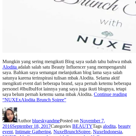
Mungkin yang sering mengikuti Blog saya sudah tahu bahwa mbak
Alodita
adalah salah satu Beauty Influencer yang mempengaruhi
saya. Bahkan saya semangat melanjutkan blog lama saya salah
satunya karena terinspirasi tulisan mbak Alodita. Selama aktif
mengikuti event dari beberapa brand, saya pernah ketemu beberapa
personel #IbuIbuHot lainnya yang saya juga ikuti blognya, tetapi
saya belum pernah ketemu sama mbak Alodita.
Continue reading
“NUXExAlodita Brunch Soiree”
Author
blueskyandme
Posted on
November 7,
2016
September 18, 2017
Categories
BEAUTY
Tags
alodita
,
beauty
event
,
Intimate Gathering
,
NuxeBrunchSoiree
,
NuxeIndonesia
,