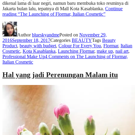
dikenal lama di luar negri, namun baru membuka toko resminya di
Jakarta bulan lalu, tepatnya di Mall Kota Kasablanka.
Continue
reading
“The Launching of Flormar, Italian Cosmetic”
Author
blueskyandme
Posted on
November 29,
2016
September 18, 2017
Categories
BEAUTY
Tags
Beauty
Product
,
beauty with budget
,
Colour For Every You
,
Flormar
,
Italian
Cosmetic
,
Kota Kasablanka
,
Launching Flormar
,
make up
,
nail art
,
Professional Make Up
4 Comments
on The Launching of Flormar,
Italian Cosmetic
Hal yang jadi Perenungan Malam itu