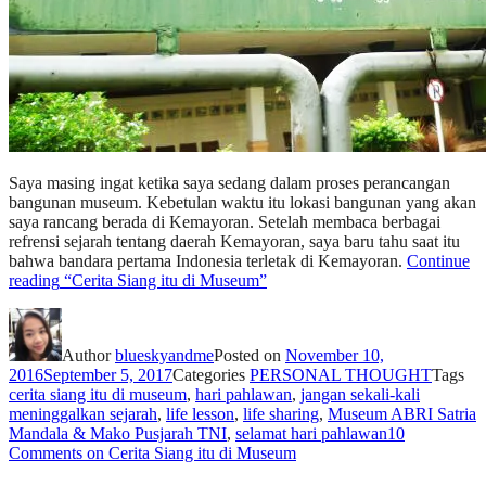
Saya masing ingat ketika saya sedang dalam proses perancangan
bangunan museum. Kebetulan waktu itu lokasi bangunan yang akan
saya rancang berada di Kemayoran. Setelah membaca berbagai
refrensi sejarah tentang daerah Kemayoran, saya baru tahu saat itu
bahwa bandara pertama Indonesia terletak di Kemayoran.
Continue
reading
“Cerita Siang itu di Museum”
Author
blueskyandme
Posted on
November 10,
2016
September 5, 2017
Categories
PERSONAL THOUGHT
Tags
cerita siang itu di museum
,
hari pahlawan
,
jangan sekali-kali
meninggalkan sejarah
,
life lesson
,
life sharing
,
Museum ABRI Satria
Mandala & Mako Pusjarah TNI
,
selamat hari pahlawan
10
Comments
on Cerita Siang itu di Museum