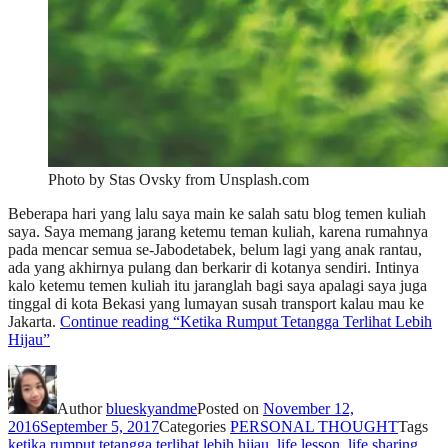
Photo by Stas Ovsky from Unsplash.com
Beberapa hari yang lalu saya main ke salah satu blog temen kuliah
saya. Saya memang jarang ketemu teman kuliah, karena rumahnya
pada mencar semua se-Jabodetabek, belum lagi yang anak rantau,
ada yang akhirnya pulang dan berkarir di kotanya sendiri. Intinya
kalo ketemu temen kuliah itu jaranglah bagi saya apalagi saya juga
tinggal di kota Bekasi yang lumayan susah transport kalau mau ke
Jakarta.
Continue reading
“Ketika Rumput Tetangga Terlihat Lebih
Hijau”
Author
blueskyandme
Posted on
November 12,
2016
September 5, 2017
Categories
PERSONAL THOUGHT
Tags
ketika rumput tetangga terlihat lebih hijau
,
life lesson
,
life sharing
,