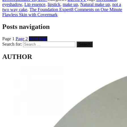
eyeshadow
,
Lip essence
,
lipstick
,
make up
,
Natural make up
,
not a
two way cake
,
The Foundation Expert
8 Comments
on One Minute
Flawless Skin with Covermark
Posts navigation
Page
1
Page
2
Next page
Search for:
Search
AUTHOR