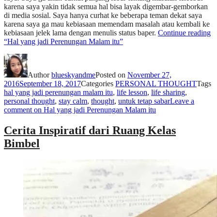
karena saya yakin tidak semua hal bisa layak digembar-gemborkan
di media sosial. Saya hanya curhat ke beberapa teman dekat saya
karena saya ga mau kebiasaan memendam masalah atau kembali ke
kebiasaan jelek lama dengan menulis status baper.
Continue reading
“Hal yang jadi Perenungan Malam itu”
Author
blueskyandme
Posted on
November 27,
2016
September 18, 2017
Categories
PERSONAL THOUGHT
Tags
hal yang jadi perenungan malam itu
,
life lesson
,
life sharing
,
personal thought
,
stay calm
,
thought
,
untuk tetap sabar
Leave a
comment
on Hal yang jadi Perenungan Malam itu
Cerita Inspiratif dari Ruang Kelas
Bimbel