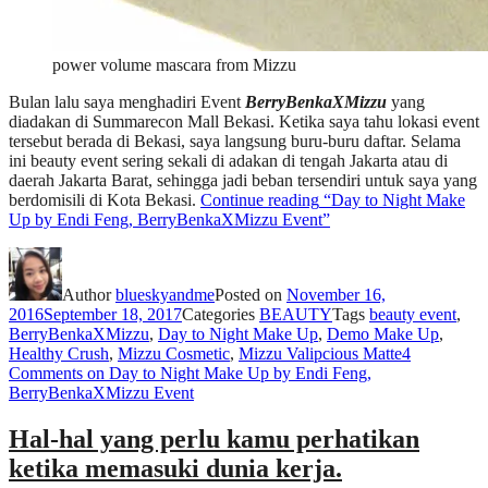
power volume mascara from Mizzu
Bulan lalu saya menghadiri Event
BerryBenkaXMizzu
yang
diadakan di Summarecon Mall Bekasi. Ketika saya tahu lokasi event
tersebut berada di Bekasi, saya langsung buru-buru daftar. Selama
ini beauty event sering sekali di adakan di tengah Jakarta atau di
daerah Jakarta Barat, sehingga jadi beban tersendiri untuk saya yang
berdomisili di Kota Bekasi.
Continue reading
“Day to Night Make
Up by Endi Feng, BerryBenkaXMizzu Event”
Author
blueskyandme
Posted on
November 16,
2016
September 18, 2017
Categories
BEAUTY
Tags
beauty event
,
BerryBenkaXMizzu
,
Day to Night Make Up
,
Demo Make Up
,
Healthy Crush
,
Mizzu Cosmetic
,
Mizzu Valipcious Matte
4
Comments
on Day to Night Make Up by Endi Feng,
BerryBenkaXMizzu Event
Hal-hal yang perlu kamu perhatikan
ketika memasuki dunia kerja.