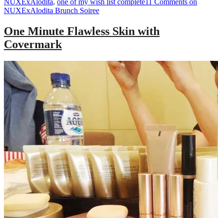
NUXExAlodita
,
one of my wish list complete
11 Comments
on
NUXExAlodita Brunch Soiree
One Minute Flawless Skin with
Covermark