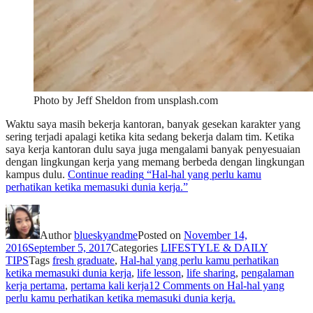
Photo by Jeff Sheldon from unsplash.com
Waktu saya masih bekerja kantoran, banyak gesekan karakter yang
sering terjadi apalagi ketika kita sedang bekerja dalam tim. Ketika
saya kerja kantoran dulu saya juga mengalami banyak penyesuaian
dengan lingkungan kerja yang memang berbeda dengan lingkungan
kampus dulu.
Continue reading
“Hal-hal yang perlu kamu
perhatikan ketika memasuki dunia kerja.”
Author
blueskyandme
Posted on
November 14,
2016
September 5, 2017
Categories
LIFESTYLE & DAILY
TIPS
Tags
fresh graduate
,
Hal-hal yang perlu kamu perhatikan
ketika memasuki dunia kerja
,
life lesson
,
life sharing
,
pengalaman
kerja pertama
,
pertama kali kerja
12 Comments
on Hal-hal yang
perlu kamu perhatikan ketika memasuki dunia kerja.