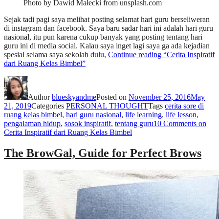
Photo by Dawid Małecki from unsplash.com
Sejak tadi pagi saya melihat posting selamat hari guru berseliweran
di instagram dan facebook. Saya baru sadar hari ini adalah hari guru
nasional, itu pun karena cukup banyak yang posting tentang hari
guru ini di media social. Kalau saya inget lagi saya ga ada kejadian
spesial selama saya sekolah dulu,
Continue reading
“Cerita Inspiratif
dari Ruang Kelas Bimbel”
Author
blueskyandme
Posted on
November 25, 2016
May
21, 2019
Categories
PERSONAL THOUGHT
Tags
cerita sore di
ruang kelas bimbel
,
hari guru nasional
,
life learning
,
life lesson
,
pengalaman hidup
,
sosok inspiratif
,
tentang guru
10 Comments
on
Cerita Inspiratif dari Ruang Kelas Bimbel
The BrowGal, Guide for Perfect Brows