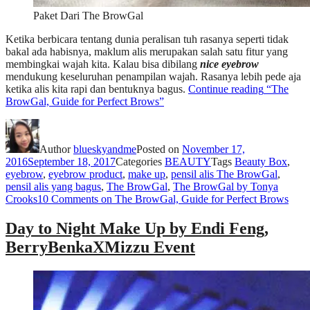
Paket Dari The BrowGal
Ketika berbicara tentang dunia peralisan tuh rasanya seperti tidak
bakal ada habisnya, maklum alis merupakan salah satu fitur yang
membingkai wajah kita. Kalau bisa dibilang
nice eyebrow
mendukung keseluruhan penampilan wajah. Rasanya lebih pede aja
ketika alis kita rapi dan bentuknya bagus.
Continue reading
“The
BrowGal, Guide for Perfect Brows”
Author
blueskyandme
Posted on
November 17,
2016
September 18, 2017
Categories
BEAUTY
Tags
Beauty Box
,
eyebrow
,
eyebrow product
,
make up
,
pensil alis The BrowGal
,
pensil alis yang bagus
,
The BrowGal
,
The BrowGal by Tonya
Crooks
10 Comments
on The BrowGal, Guide for Perfect Brows
Day to Night Make Up by Endi Feng,
BerryBenkaXMizzu Event