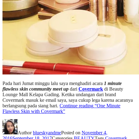
Pada hari Jumat minggu lalu saya menghadiri acara
1 minute
flawless skin community meet up
dari
Covermark
di Beauty
Lounge Mall Kelapa Gading. Ketika undangan dari brand
Covermark masuk ke email saya, saya cukup lega karena acaranya
berlangsung pada siang hari.
Continue reading
“One Minute
Flawless Skin with Covermark”
Author
blueskyandme
Posted on
November 4,
2016
September 18, 2017
Categories
BEAUTY
Tags
Covermark
,