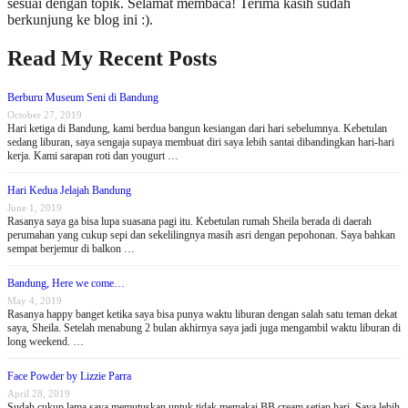
sesuai dengan topik. Selamat membaca! Terima kasih sudah
berkunjung ke blog ini :).
Read My Recent Posts
Berburu Museum Seni di Bandung
October 27, 2019
Hari ketiga di Bandung, kami berdua bangun kesiangan dari hari sebelumnya. Kebetulan
sedang liburan, saya sengaja supaya membuat diri saya lebih santai dibandingkan hari-hari
kerja. Kami sarapan roti dan yougurt …
Hari Kedua Jelajah Bandung
June 1, 2019
Rasanya saya ga bisa lupa suasana pagi itu. Kebetulan rumah Sheila berada di daerah
perumahan yang cukup sepi dan sekelilingnya masih asri dengan pepohonan. Saya bahkan
sempat berjemur di balkon …
Bandung, Here we come…
May 4, 2019
Rasanya happy banget ketika saya bisa punya waktu liburan dengan salah satu teman dekat
saya, Sheila. Setelah menabung 2 bulan akhirnya saya jadi juga mengambil waktu liburan di
long weekend. …
Face Powder by Lizzie Parra
April 28, 2019
Sudah cukup lama saya memutuskan untuk tidak memakai BB cream setiap hari. Saya lebih