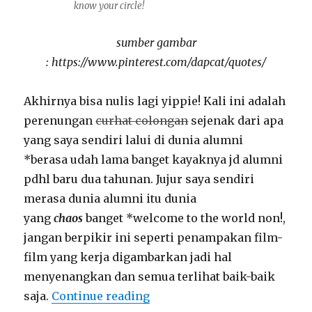
know your circle!
sumber gambar
: https://www.pinterest.com/dapcat/quotes/
Akhirnya bisa nulis lagi yippie! Kali ini adalah
perenungan
curhat colongan
sejenak dari apa
yang saya sendiri lalui di dunia alumni
*berasa udah lama banget kayaknya jd alumni
pdhl baru dua tahunan. Jujur saya sendiri
merasa dunia alumni itu dunia
yang
chaos
banget *welcome to the world non!,
jangan berpikir ini seperti penampakan film-
film yang kerja digambarkan jadi hal
menyenangkan dan semua terlihat baik-baik
“Be kind to people but remem
saja.
Continue reading