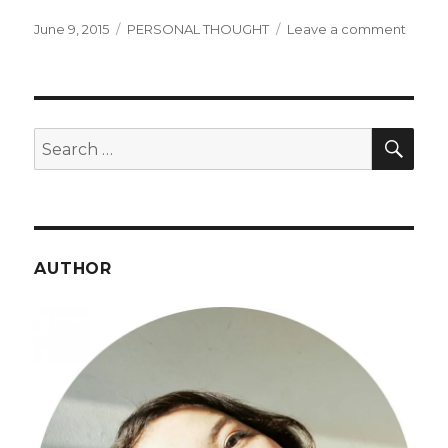
Posted
Categories
on
June 9, 2015
PERSONAL THOUGHT
Leave a comment
on
Be
kind
to
peopl
but
SEA
Search
reme
for:
to
alway
keep
your
inner
AUTHOR
circle