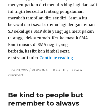
menyempatkan diri menulis blog lagi dan kali
ini ingin bercerita tentang pengalaman
merubah tampilan diri sendiri. Semua itu
berawal dari saya bertemu lagi dengan teman
SD sekaligus SMP dulu yang juga merupakan
tetangga dekat rumah. Ketika masuk SMA
kami masuk di SMA negri yang
berbeda, kesibukan bimbel serta
“Growing Up and
ekstrakulikuler
Continue reading
Posted
Categories
June 28, 2015
PERSONAL THOUGHT
Leave a
on
on
comment
Growing
Up
and
Be kind to people but
Make
Over
remember to always
myself