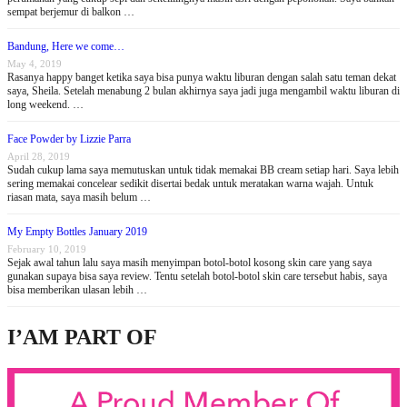
sempat berjemur di balkon …
Bandung, Here we come…
May 4, 2019
Rasanya happy banget ketika saya bisa punya waktu liburan dengan salah satu teman dekat
saya, Sheila. Setelah menabung 2 bulan akhirnya saya jadi juga mengambil waktu liburan di
long weekend. …
Face Powder by Lizzie Parra
April 28, 2019
Sudah cukup lama saya memutuskan untuk tidak memakai BB cream setiap hari. Saya lebih
sering memakai concelear sedikit disertai bedak untuk meratakan warna wajah. Untuk
riasan mata, saya masih belum …
My Empty Bottles January 2019
February 10, 2019
Sejak awal tahun lalu saya masih menyimpan botol-botol kosong skin care yang saya
gunakan supaya bisa saya review. Tentu setelah botol-botol skin care tersebut habis, saya
bisa memberikan ulasan lebih …
I’AM PART OF