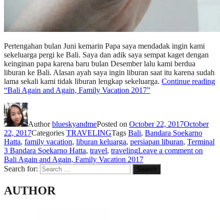
Pertengahan bulan Juni kemarin Papa saya mendadak ingin kami
sekeluarga pergi ke Bali. Saya dan adik saya sempat kaget dengan
keinginan papa karena baru bulan Desember lalu kami berdua
liburan ke Bali. Alasan ayah saya ingin liburan saat itu karena sudah
lama sekali kami tidak liburan lengkap sekeluarga.
Continue reading
“Bali Again and Again, Family Vacation 2017”
Author
blueskyandme
Posted on
October 22, 2017
October
22, 2017
Categories
TRAVELING
Tags
Bali
,
Bandara Soekarno
Hatta
,
family vacation
,
liburan keluarga
,
persiapan liburan
,
Terminal
3 Bandara Soekarno Hatta
,
travel
,
traveling
Leave a comment
on
Bali Again and Again, Family Vacation 2017
Search for:
Search
AUTHOR