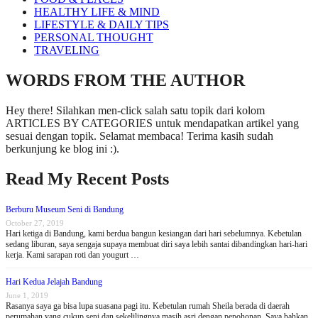
HEALTHY LIFE & MIND
LIFESTYLE & DAILY TIPS
PERSONAL THOUGHT
TRAVELING
WORDS FROM THE AUTHOR
Hey there! Silahkan men-click salah satu topik dari kolom
ARTICLES BY CATEGORIES untuk mendapatkan artikel yang
sesuai dengan topik. Selamat membaca! Terima kasih sudah
berkunjung ke blog ini :).
Read My Recent Posts
Berburu Museum Seni di Bandung
October 27, 2019
Hari ketiga di Bandung, kami berdua bangun kesiangan dari hari sebelumnya. Kebetulan
sedang liburan, saya sengaja supaya membuat diri saya lebih santai dibandingkan hari-hari
kerja. Kami sarapan roti dan yougurt …
Hari Kedua Jelajah Bandung
June 1, 2019
Rasanya saya ga bisa lupa suasana pagi itu. Kebetulan rumah Sheila berada di daerah
perumahan yang cukup sepi dan sekelilingnya masih asri dengan pepohonan. Saya bahkan