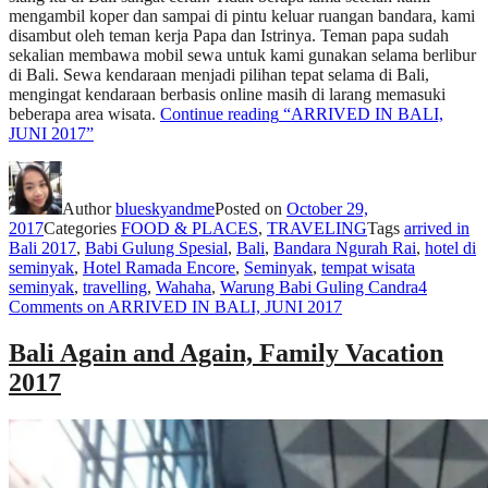
mengambil koper dan sampai di pintu keluar ruangan bandara, kami
disambut oleh teman kerja Papa dan Istrinya. Teman papa sudah
sekalian membawa mobil sewa untuk kami gunakan selama berlibur
di Bali. Sewa kendaraan menjadi pilihan tepat selama di Bali,
mengingat kendaraan berbasis online masih di larang memasuki
beberapa area wisata.
Continue reading
“ARRIVED IN BALI,
JUNI 2017”
Author
blueskyandme
Posted on
October 29,
2017
Categories
FOOD & PLACES
,
TRAVELING
Tags
arrived in
Bali 2017
,
Babi Gulung Spesial
,
Bali
,
Bandara Ngurah Rai
,
hotel di
seminyak
,
Hotel Ramada Encore
,
Seminyak
,
tempat wisata
seminyak
,
travelling
,
Wahaha
,
Warung Babi Guling Candra
4
Comments
on ARRIVED IN BALI, JUNI 2017
Bali Again and Again, Family Vacation
2017