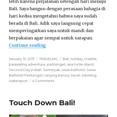
letih karena perjalanan setengah hari menuju
Bali. Saya bangun dengan perasaan bahagia di
hari kedua mengetahui bahwa saya sudah
berada di Bali. Adik saya langsung cepat
memperingatkan saya untuk mandi dan
berpakaian agar sempat untuk sarapan.
“Second Day in Bali!”
Continue reading
Posted
Categories
Tags
January 31, 2017
TRAVELING
Bali
,
holiday
,
marble
,
on
parasailing adventure
,
petitenget
,
sea turtle island
,
Second Day in Bali!
,
Seminyak
,
swiss belhotel
,
Swiss
Belhotel Petitenget
,
tanjung benoa
,
travel
,
traveling
,
on
watersport
4 Comments
Second
Day
in
Touch Down Bali!
Bali!