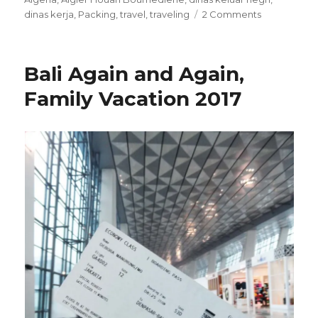
on
dinas kerja
,
Packing
,
travel
,
traveling
2 Comments
Going
to
Africa!
Bali Again and Again,
Family Vacation 2017