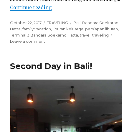
“Bali Again and Again, Family Vac
Continue reading
Posted
Categories
Tags
October 22, 2017
TRAVELING
Bali
,
Bandara Soekarno
on
Hatta
,
family vacation
,
liburan keluarga
,
persiapan liburan
,
Terminal 3 Bandara Soekarno Hatta
,
travel
,
traveling
on
Leave a comment
Bali
Again
and
Second Day in Bali!
Again,
Family
Vacation
2017