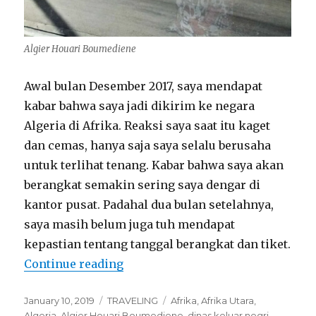
Algier Houari Boumediene
Awal bulan Desember 2017, saya mendapat
kabar bahwa saya jadi dikirim ke negara
Algeria di Afrika. Reaksi saya saat itu kaget
dan cemas, hanya saja saya selalu berusaha
untuk terlihat tenang. Kabar bahwa saya akan
berangkat semakin sering saya dengar di
kantor pusat. Padahal dua bulan setelahnya,
saya masih belum juga tuh mendapat
kepastian tentang tanggal berangkat dan tiket.
“Going to Africa!”
Continue reading
Posted
Categories
Tags
January 10, 2019
TRAVELING
Afrika
,
Afrika Utara
,
on
Algeria
,
Algier Houari Boumediene
,
dinas keluar negri
,