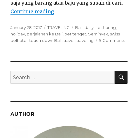
saja yang barang atau baju yang susah di cari.
“Touch Down Bali!”
Continue reading
Posted
Categories
Tags
January 28, 2017
TRAVELING
Bali
,
daily life sharing
,
on
holiday
,
perjalanan ke Bali
,
petitenget
,
Seminyak
,
swiss
on
belhotel
,
touch down Bali
,
travel
,
traveling
9 Comments
Touch
Down
Bali!
SEA
Search
for:
AUTHOR