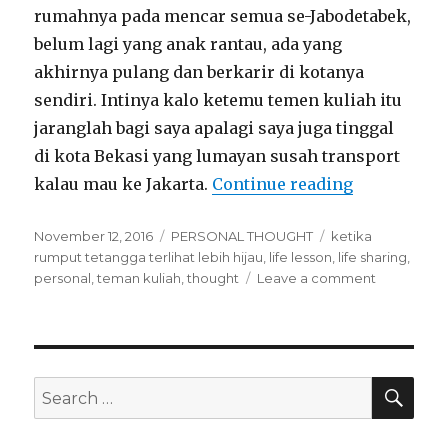
rumahnya pada mencar semua se-Jabodetabek,
belum lagi yang anak rantau, ada yang
akhirnya pulang dan berkarir di kotanya
sendiri. Intinya kalo ketemu temen kuliah itu
jaranglah bagi saya apalagi saya juga tinggal
di kota Bekasi yang lumayan susah transport
“Ketika Rum
kalau mau ke Jakarta.
Continue reading
Posted
Categories
Tags
November 12, 2016
PERSONAL THOUGHT
ketika
on
rumput tetangga terlihat lebih hijau
,
life lesson
,
life sharing
,
on
personal
,
teman kuliah
,
thought
Leave a comment
Ketika
Rumput
Tetangga
Terlihat
Lebih
SEA
Search
Hijau
for: