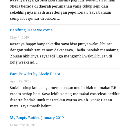
Rasanya saya ga bisa lupa suasana pagi itu. Kebetulan rumah
Sheila berada di daerah perumahan yang cukup sepi dan
sekelilingnya masih asri dengan pepohonan. Saya bahkan
sempat berjemur di balkon …
Bandung, Here we come…
May 4, 2019
Rasanya happy banget ketika saya bisa punya waktu liburan
dengan salah satu teman dekat saya, Sheila. Setelah menabung
2 bulan akhirnya saya jadi juga mengambil waktu liburan di
long weekend. …
Face Powder by Lizzie Parra
April 28, 2019
Sudah cukup lama saya memutuskan untuk tidak memakai BB
cream setiap hari. Saya lebih sering memakai concelear sedikit
disertai bedak untuk meratakan warna wajah. Untuk riasan
mata, saya masih belum …
My Empty Bottles January 2019
February 10, 2019