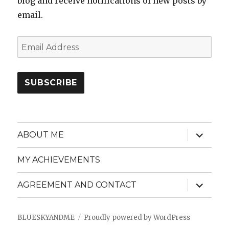
blog and receive notifications of new posts by
email.
Email
Address
SUBSCRIBE
expand
ABOUT ME
child
menu
MY ACHIEVEMENTS
expand
AGREEMENT AND CONTACT
child
menu
BLUESKYANDME
Proudly powered by WordPress