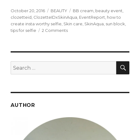
Posted
Categories
Tags
October 20, 2016
BEAUTY
BB cream
,
beauty event
,
on
clozetteid
,
ClozetteIDxSkinAqua
,
EventReport
,
how to
create insta worthy selfie
,
Skin care
,
SkinAqua
,
sun block
,
on
tips for selfie
2 Comments
How
to
Create
Insta
Worthy
SEA
Search
Selfie
for:
AUTHOR