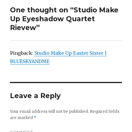
p
O
e
p
One thought on “Studio Make
n
e
s
n
i
s
Up Eyeshadow Quartet
n
i
n
n
Rievew”
e
n
w
e
w
w
i
w
n
i
d
n
o
d
w
o
Pingback:
Studio Make Up Easter Sister |
)
w
)
BLUESKYANDME
Leave a Reply
Your email address will not be published.
Required fields
are marked
*