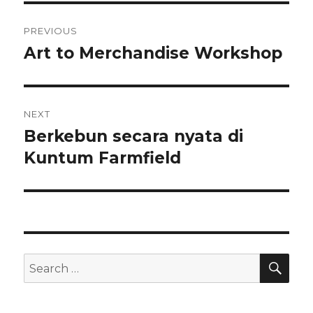
Post
PREVIOUS
navigation
Art to Merchandise Workshop
Previous
post:
NEXT
Berkebun secara nyata di
Next
post:
Kuntum Farmfield
SEA
Search
for: