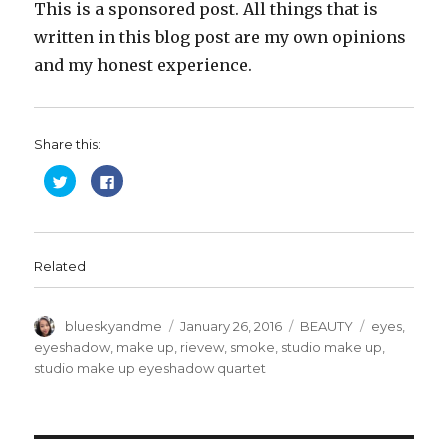
This is a sponsored post. All things that is
written in this blog post are my own opinions
and my honest experience.
Share this:
C
C
l
l
i
i
c
c
k
k
t
t
o
o
s
s
Related
h
h
a
a
r
r
e
e
o
o
Author
Posted
Categories
Tags
blueskyandme
January 26, 2016
BEAUTY
eyes
,
n
n
T
F
on
eyeshadow
,
make up
,
rievew
,
smoke
,
studio make up
,
w
a
studio make up eyeshadow quartet
i
c
t
e
t
b
e
o
r
o
(
k
O
(