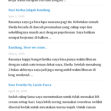
kerja. Kami sarapan roti dan yougurt …
Hari Kedua Jelajah Bandung
June 1, 2019
Rasanya saya ga bisa lupa suasana pagi itu. Kebetulan rumah
Sheila berada di daerah perumahan yang cukup sepi dan
sekelilingnya masih asri dengan pepohonan. Saya bahkan
sempat berjemur di balkon …
Bandung, Here we come…
May 4, 2019
Rasanya happy banget ketika saya bisa punya waktu liburan
dengan salah satu teman dekat saya, Sheila. Setelah menabung
2 bulan akhirnya saya jadi juga mengambil waktu liburan di
long weekend. …
Face Powder by Lizzie Parra
April 28, 2019
Sudah cukup lama saya memutuskan untuk tidak memakai BB
cream setiap hari. Saya lebih sering memakai concelear sedikit
disertai bedak untuk meratakan warna wajah. Untuk riasan