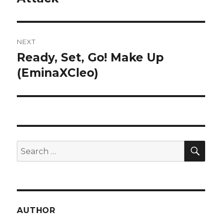
NEXT
Ready, Set, Go! Make Up
Next
post:
(EminaXCleo)
SEA
Search
for:
AUTHOR