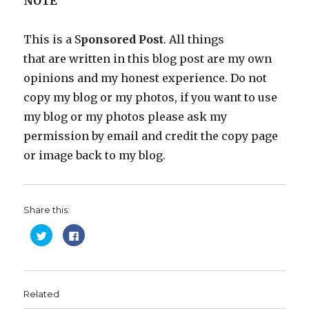
NOTE
This is a S
ponsored Post
. All things
that are written in this blog post are my own
opinions and my honest experience. Do not
copy my blog or my photos, if you want to use
my blog or my photos please ask my
permission by email and credit the copy page
or image back to my blog.
Share this:
C
C
l
l
i
i
c
c
k
k
t
t
o
o
s
s
Related
h
h
a
a