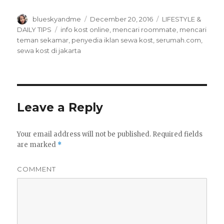
r
r
e
e
o
o
Author
Posted
Categories
blueskyandme
December 20, 2016
LIFESTYLE &
n
n
T
F
on
Tags
DAILY TIPS
info kost online
,
mencari roommate
,
mencari
w
a
teman sekamar
,
penyedia iklan sewa kost
,
serumah.com
,
i
c
t
e
sewa kost di jakarta
t
b
e
o
r
o
(
k
O
(
p
O
e
p
n
e
s
n
Leave a Reply
i
s
n
i
n
n
e
n
w
e
Your email address will not be published.
Required fields
w
w
i
w
are marked
*
n
i
d
n
o
d
w
o
COMMENT
)
w
)