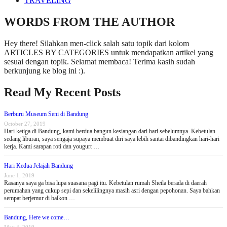
TRAVELING
WORDS FROM THE AUTHOR
Hey there! Silahkan men-click salah satu topik dari kolom
ARTICLES BY CATEGORIES untuk mendapatkan artikel yang
sesuai dengan topik. Selamat membaca! Terima kasih sudah
berkunjung ke blog ini :).
Read My Recent Posts
Berburu Museum Seni di Bandung
October 27, 2019
Hari ketiga di Bandung, kami berdua bangun kesiangan dari hari sebelumnya. Kebetulan
sedang liburan, saya sengaja supaya membuat diri saya lebih santai dibandingkan hari-hari
kerja. Kami sarapan roti dan yougurt …
Hari Kedua Jelajah Bandung
June 1, 2019
Rasanya saya ga bisa lupa suasana pagi itu. Kebetulan rumah Sheila berada di daerah
perumahan yang cukup sepi dan sekelilingnya masih asri dengan pepohonan. Saya bahkan
sempat berjemur di balkon …
Bandung, Here we come…