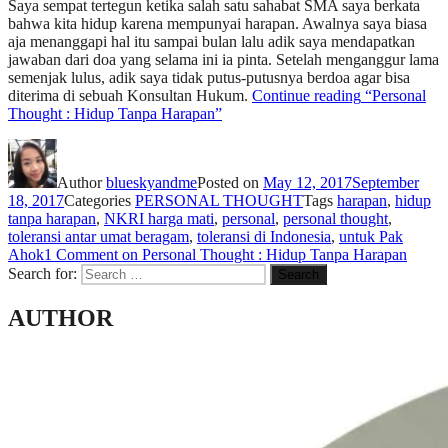
Saya sempat tertegun ketika salah satu sahabat SMA saya berkata
bahwa kita hidup karena mempunyai harapan. Awalnya saya biasa
aja menanggapi hal itu sampai bulan lalu adik saya mendapatkan
jawaban dari doa yang selama ini ia pinta. Setelah menganggur lama
semenjak lulus, adik saya tidak putus-putusnya berdoa agar bisa
diterima di sebuah Konsultan Hukum.
Continue reading
“Personal
Thought : Hidup Tanpa Harapan”
Author
blueskyandme
Posted on
May 12, 2017
September
18, 2017
Categories
PERSONAL THOUGHT
Tags
harapan
,
hidup
tanpa harapan
,
NKRI harga mati
,
personal
,
personal thought
,
toleransi antar umat beragam
,
toleransi di Indonesia
,
untuk Pak
Ahok
1 Comment
on Personal Thought : Hidup Tanpa Harapan
Search for:
Search
AUTHOR