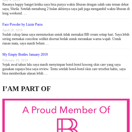
May 4, 2019
Rasanya happy banget ketika saya bisa punya waktu liburan dengan salah satu teman dekat
saya, Sheila. Setelah menabung 2 bulan akhirnya saya jadi juga mengambil waktu liburan di
long weekend. …
Face Powder by Lizzie Parra
April 28, 2019
Sudah cukup lama saya memutuskan untuk tidak memakai BB cream setiap hari. Saya lebih
sering memakai concelear sedikit disertai bedak untuk meratakan warna wajah. Untuk
riasan mata, saya masih belum …
My Empty Bottles January 2019
February 10, 2019
Sejak awal tahun lalu saya masih menyimpan botol-botol kosong skin care yang saya
gunakan supaya bisa saya review. Tentu setelah botol-botol skin care tersebut habis, saya
bisa memberikan ulasan lebih …
I’AM PART OF