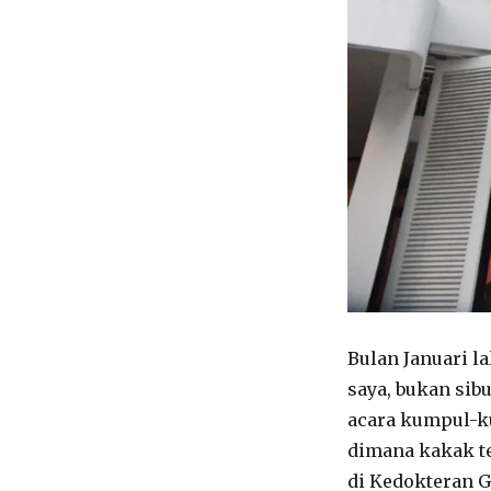
Bulan Januari l
saya, bukan sib
acara kumpul-ku
dimana kakak te
di Kedokteran G