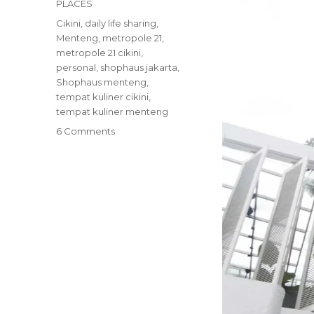
PLACES
Tags
Cikini
,
daily life sharing
,
Menteng
,
metropole 21
,
metropole 21 cikini
,
personal
,
shophaus jakarta
,
Shophaus menteng
,
tempat kuliner cikini
,
tempat kuliner menteng
on
6 Comments
Unexpected
Day!