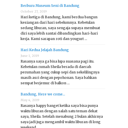
Berburu Museum Seni di Bandung
October 27, 2019
Hari ketiga di Bandung, kami berdua bangun
kesiangan dari hari sebelumnya. Kebetulan
sedang liburan, saya sengaja supaya membuat
diri saya lebih santai dibandingkan hari-hari
kerja. Kami sarapan roti dan yougurt …
Hari Kedua Jelajah Bandung
June 1, 2019
Rasanya saya ga bisa lupa suasana pagi itu.
Kebetulan rumah Sheila berada di daerah
perumahan yang cukup sepi dan sekelilingnya
masih asri dengan pepohonan. Saya bahkan
sempat berjemur di balkon …
Bandung, Here we come…
May 4, 2019
Rasanya happy banget ketika saya bisa punya
waktu liburan dengan salah satu teman dekat
saya, Sheila. Setelah menabung 2 bulan akhirnya
saya jadi juga mengambil waktu liburan di long
weekend. …