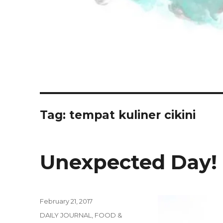
Tag: tempat kuliner cikini
Unexpected Day!
Posted
February 21, 2017
on
Categories
DAILY JOURNAL
,
FOOD &