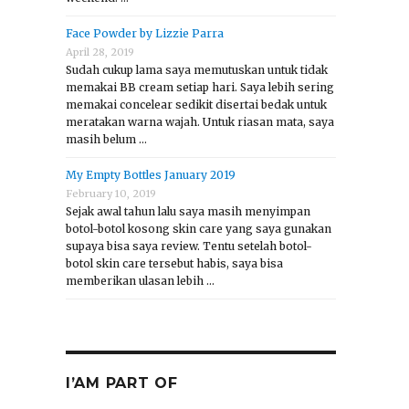
Face Powder by Lizzie Parra
April 28, 2019
Sudah cukup lama saya memutuskan untuk tidak
memakai BB cream setiap hari. Saya lebih sering
memakai concelear sedikit disertai bedak untuk
meratakan warna wajah. Untuk riasan mata, saya
masih belum …
My Empty Bottles January 2019
February 10, 2019
Sejak awal tahun lalu saya masih menyimpan
botol-botol kosong skin care yang saya gunakan
supaya bisa saya review. Tentu setelah botol-
botol skin care tersebut habis, saya bisa
memberikan ulasan lebih …
I’AM PART OF