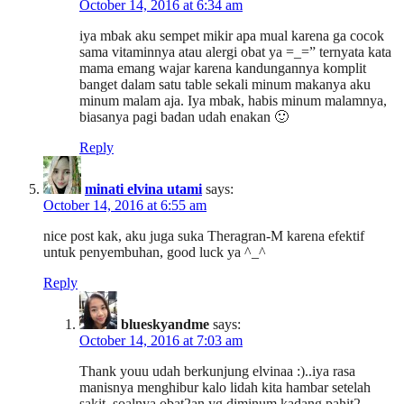
October 14, 2016 at 6:34 am
iya mbak aku sempet mikir apa mual karena ga cocok
sama vitaminnya atau alergi obat ya =_=” ternyata kata
mama emang wajar karena kandungannya komplit
banget dalam satu table sekali minum makanya aku
minum malam aja. Iya mbak, habis minum malamnya,
biasanya pagi badan udah enakan 🙂
Reply
minati elvina utami
says:
October 14, 2016 at 6:55 am
nice post kak, aku juga suka Theragran-M karena efektif
untuk penyembuhan, good luck ya ^_^
Reply
blueskyandme
says:
October 14, 2016 at 7:03 am
Thank youu udah berkunjung elvinaa :)..iya rasa
manisnya menghibur kalo lidah kita hambar setelah
sakit, soalnya obat2an yg diminum kadang pahit2