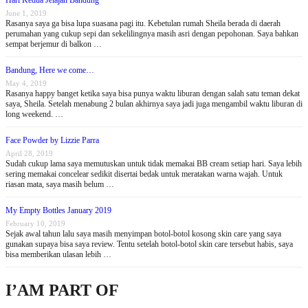
Hari Kedua Jelajah Bandung
June 1, 2019
Rasanya saya ga bisa lupa suasana pagi itu. Kebetulan rumah Sheila berada di daerah
perumahan yang cukup sepi dan sekelilingnya masih asri dengan pepohonan. Saya bahkan
sempat berjemur di balkon …
Bandung, Here we come…
May 4, 2019
Rasanya happy banget ketika saya bisa punya waktu liburan dengan salah satu teman dekat
saya, Sheila. Setelah menabung 2 bulan akhirnya saya jadi juga mengambil waktu liburan di
long weekend. …
Face Powder by Lizzie Parra
April 28, 2019
Sudah cukup lama saya memutuskan untuk tidak memakai BB cream setiap hari. Saya lebih
sering memakai concelear sedikit disertai bedak untuk meratakan warna wajah. Untuk
riasan mata, saya masih belum …
My Empty Bottles January 2019
February 10, 2019
Sejak awal tahun lalu saya masih menyimpan botol-botol kosong skin care yang saya
gunakan supaya bisa saya review. Tentu setelah botol-botol skin care tersebut habis, saya
bisa memberikan ulasan lebih …
I’AM PART OF