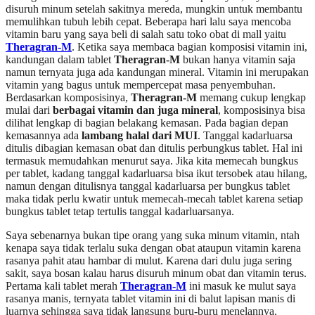
disuruh minum setelah sakitnya mereda, mungkin untuk membantu
memulihkan tubuh lebih cepat. Beberapa hari lalu saya mencoba
vitamin baru yang saya beli di salah satu toko obat di mall yaitu
Theragran-M
. Ketika saya membaca bagian komposisi vitamin ini,
kandungan dalam tablet
Theragran-M
bukan hanya vitamin saja
namun ternyata juga ada kandungan mineral. Vitamin ini merupakan
vitamin yang bagus untuk mempercepat masa penyembuhan.
Berdasarkan komposisinya,
Theragran-M
memang cukup lengkap
mulai dari
berbagai vitamin dan juga mineral
, komposisinya bisa
dilihat lengkap di bagian belakang kemasan. Pada bagian depan
kemasannya ada
lambang halal dari MUI
. Tanggal kadarluarsa
ditulis dibagian kemasan obat dan ditulis perbungkus tablet. Hal ini
termasuk memudahkan menurut saya. Jika kita memecah bungkus
per tablet, kadang tanggal kadarluarsa bisa ikut tersobek atau hilang,
namun dengan ditulisnya tanggal kadarluarsa per bungkus tablet
maka tidak perlu kwatir untuk memecah-mecah tablet karena setiap
bungkus tablet tetap tertulis tanggal kadarluarsanya.
Saya sebenarnya bukan tipe orang yang suka minum vitamin, ntah
kenapa saya tidak terlalu suka dengan obat ataupun vitamin karena
rasanya pahit atau hambar di mulut. Karena dari dulu juga sering
sakit, saya bosan kalau harus disuruh minum obat dan vitamin terus.
Pertama kali tablet merah
Theragran-M
ini masuk ke mulut saya
rasanya manis, ternyata tablet vitamin ini di balut lapisan manis di
luarnya sehingga saya tidak langsung buru-buru menelannya.