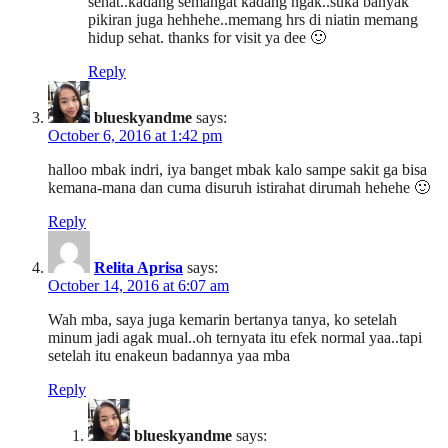
sehat..kadang semangat kadang ngak..suka banyak
pikiran juga hehhehe..memang hrs di niatin memang
hidup sehat. thanks for visit ya dee 🙂
Reply
blueskyandme
says:
October 6, 2016 at 1:42 pm
halloo mbak indri, iya banget mbak kalo sampe sakit ga bisa
kemana-mana dan cuma disuruh istirahat dirumah hehehe 🙂
Reply
Relita Aprisa
says:
October 14, 2016 at 6:07 am
Wah mba, saya juga kemarin bertanya tanya, ko setelah
minum jadi agak mual..oh ternyata itu efek normal yaa..tapi
setelah itu enakeun badannya yaa mba
Reply
blueskyandme
says: