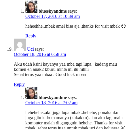
blueskyandme
says:
October 17, 2016 at 10:39 am
heheehhe..mbak amel bisa aja..thanks for visit mbak 🙂
Reply
Uci
says:
October 18, 2016 at 6:58 am
Aku udah ksini kayanya yaa mba tapi lupa.. kadang mau
komen eh anak2 kburu minta ini itu hihiii
Sehat terus yaa mbaa . Good luck mbaa
Reply
blueskyandme
says:
October 18, 2016 at 7:02 am
hehehehe..aku juga lupa mbak..hehehe, ponakanku
juga gitu kalo mamanya (kakakku) atau aku lagi main
komputer malah di gangguin hehehe. Thanks for visit
mbak..sehat terus juga untuk mbak uci dan keluarga 🙂