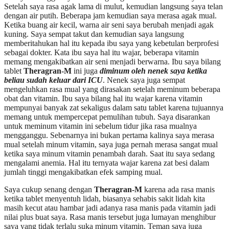
Setelah saya rasa agak lama di mulut, kemudian langsung saya telan
dengan air putih. Beberapa jam kemudian saya merasa agak mual.
Ketika buang air kecil, warna air seni saya berubah menjadi agak
kuning. Saya sempat takut dan kemudian saya langsung
memberitahukan hal itu kepada ibu saya yang kebetulan berprofesi
sebagai dokter. Kata ibu saya hal itu wajar, beberapa vitamin
memang mengakibatkan air seni menjadi berwarna. Ibu saya bilang
tablet
Theragran-M
ini juga
diminum oleh nenek saya ketika
beliau sudah keluar dari ICU
. Nenek saya juga sempat
mengeluhkan rasa mual yang dirasakan setelah meminum beberapa
obat dan vitamin. Ibu saya bilang hal itu wajar karena vitamin
mempunyai banyak zat sekaligus dalam satu tablet karena tujuannya
memang untuk mempercepat pemulihan tubuh. Saya disarankan
untuk meminum vitamin ini sebelum tidur jika rasa mualnya
mengganggu. Sebenarnya ini bukan pertama kalinya saya merasa
mual setelah minum vitamin, saya juga pernah merasa sangat mual
ketika saya minum vitamin penambah darah. Saat itu saya sedang
mengalami anemia. Hal itu ternyata wajar karena zat besi dalam
jumlah tinggi mengakibatkan efek samping mual.
Saya cukup senang dengan
Theragran-M
karena ada rasa manis
ketika tablet menyentuh lidah, biasanya sehabis sakit lidah kita
masih kecut atau hambar jadi adanya rasa manis pada vitamin jadi
nilai plus buat saya. Rasa manis tersebut juga lumayan menghibur
saya yang tidak terlalu suka minum vitamin. Teman saya juga