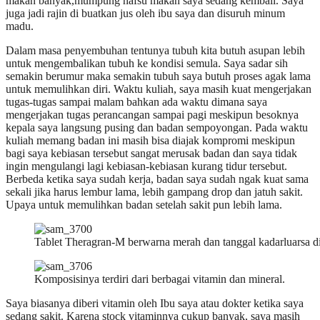
makan banyak,mumpung nafsu makan saya sedang kembali. Saya
juga jadi rajin di buatkan jus oleh ibu saya dan disuruh minum
madu.
Dalam masa penyembuhan tentunya tubuh kita butuh asupan lebih
untuk mengembalikan tubuh ke kondisi semula. Saya sadar sih
semakin berumur maka semakin tubuh saya butuh proses agak lama
untuk memulihkan diri. Waktu kuliah, saya masih kuat mengerjakan
tugas-tugas sampai malam bahkan ada waktu dimana saya
mengerjakan tugas perancangan sampai pagi meskipun besoknya
kepala saya langsung pusing dan badan sempoyongan. Pada waktu
kuliah memang badan ini masih bisa diajak kompromi meskipun
bagi saya kebiasan tersebut sangat merusak badan dan saya tidak
ingin mengulangi lagi kebiasan-kebiasan kurang tidur tersebut.
Berbeda ketika saya sudah kerja, badan saya sudah ngak kuat sama
sekali jika harus lembur lama, lebih gampang drop dan jatuh sakit.
Upaya untuk memulihkan badan setelah sakit pun lebih lama.
Tablet Theragran-M berwarna merah dan tanggal kadarluarsa di 
Komposisinya terdiri dari berbagai vitamin dan mineral.
Saya biasanya diberi vitamin oleh Ibu saya atau dokter ketika saya
sedang sakit. Karena stock vitaminnya cukup banyak, saya masih