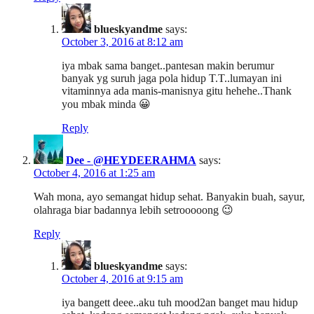
blueskyandme
says:
October 3, 2016 at 8:12 am
iya mbak sama banget..pantesan makin berumur
banyak yg suruh jaga pola hidup T.T..lumayan ini
vitaminnya ada manis-manisnya gitu hehehe..Thank
you mbak minda 😀
Reply
Dee - @HEYDEERAHMA
says:
October 4, 2016 at 1:25 am
Wah mona, ayo semangat hidup sehat. Banyakin buah, sayur,
olahraga biar badannya lebih setrooooong 😉
Reply
blueskyandme
says:
October 4, 2016 at 9:15 am
iya bangett deee..aku tuh mood2an banget mau hidup