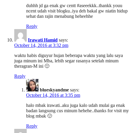
duhhh jd ga enak gw centt #aseeekkk..thankk youu
ncent udah visit blogku..iya deh bakal gw niatin hidup
sehat dan rajin menabung heheehhe
Reply
Irawati Hamid
says:
October 14, 2016 at 3:32 pm
waktu habis diguyur hujan beberapa waktu yang lalu saya
juga minum ini Mba, lebih segar rasanya setelah minum
theragran-M ini 🙂
Reply
blueskyandme
says:
October 14, 2016 at 3:35 pm
halo mbak irawati..aku juga kalo udah mulai ga enak
badan langsung cus minum hehehe..thanks for visit my
blog mbak 🙂
Reply