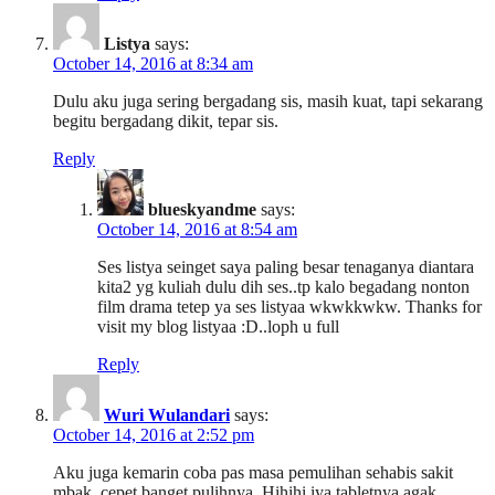
Listya
says:
October 14, 2016 at 8:34 am
Dulu aku juga sering bergadang sis, masih kuat, tapi sekarang
begitu bergadang dikit, tepar sis.
Reply
blueskyandme
says:
October 14, 2016 at 8:54 am
Ses listya seinget saya paling besar tenaganya diantara
kita2 yg kuliah dulu dih ses..tp kalo begadang nonton
film drama tetep ya ses listyaa wkwkkwkw. Thanks for
visit my blog listyaa :D..loph u full
Reply
Wuri Wulandari
says:
October 14, 2016 at 2:52 pm
Aku juga kemarin coba pas masa pemulihan sehabis sakit
mbak, cepet banget pulihnya. Hihihi iya tabletnya agak