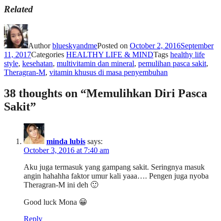
Related
Author
blueskyandme
Posted on
October 2, 2016
September
11, 2017
Categories
HEALTHY LIFE & MIND
Tags
healthy life
style
,
kesehatan
,
multivitamin dan mineral
,
pemulihan pasca sakit
,
Theragran-M
,
vitamin khusus di masa penyembuhan
38 thoughts on “Memulihkan Diri Pasca
Sakit”
minda lubis
says:
October 3, 2016 at 7:40 am
Aku juga termasuk yang gampang sakit. Seringnya masuk
angin hahahha faktor umur kali yaaa…. Pengen juga nyoba
Theragran-M ini deh 🙂
Good luck Mona 😀
Reply