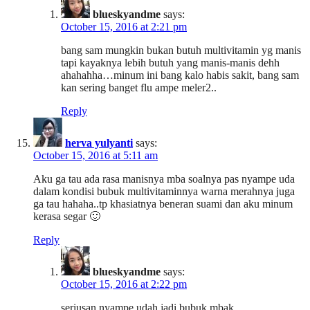
blueskyandme
says:
October 15, 2016 at 2:21 pm
bang sam mungkin bukan butuh multivitamin yg manis
tapi kayaknya lebih butuh yang manis-manis dehh
ahahahha…minum ini bang kalo habis sakit, bang sam
kan sering banget flu ampe meler2..
Reply
herva yulyanti
says:
October 15, 2016 at 5:11 am
Aku ga tau ada rasa manisnya mba soalnya pas nyampe uda
dalam kondisi bubuk multivitaminnya warna merahnya juga
ga tau hahaha..tp khasiatnya beneran suami dan aku minum
kerasa segar 🙂
Reply
blueskyandme
says:
October 15, 2016 at 2:22 pm
seriusan nyampe udah jadi bubuk mbak