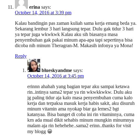
erina
says:
October 14, 2016 at 3:39 pm
Kalau bandingin pas zaman kuliah sama kerja emang beda ya.
Sekarang lembur 3 hari langsung tepar. Dulu gak tidur 3 hari
ya tepar juga wkwkwk Kalau aku sih biasanya masa
penyembuhan gak pakai minum apa-apa tapi sepertinya bisa
dicoba nih minum Theragran-M. Makasih infonya ya Mona!
Reply
blueskyandme
says:
October 14, 2016 at 3:45 pm
erinnn ahahah yang bagian tepar aku sampai ketawa
rin..intinya sama2 tepar ya rin wkwkkwkw. Dulu aku
jg paling tidur aja kalo masa penyembuhan cuma kalo
kerja dan terpaksa masuk kerja habis sakit, aku disuruh
minum vitamin ama nyokap biar ga lemes2 bgt
katanyaa. Bisa banget di coba ini rin vitaminnya, cuma
krn ada mual dikit sehabis minum mungkin minumnya
malam aja rin hehehehe..sama2 erinn..thanks for visit
my blogg 😀