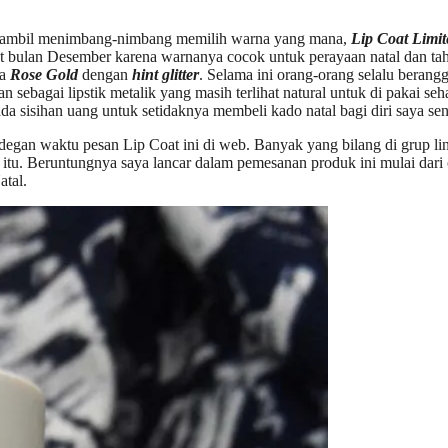
agi sambil menimbang-nimbang memilih warna yang mana,
Lip Coat Limit
saat bulan Desember karena warnanya cocok untuk perayaan natal dan t
na
Rose Gold
dengan
hint glitter
. Selama ini orang-orang selalu berangg
n sebagai lipstik metalik yang masih terlihat natural untuk di pakai s
 sisihan uang untuk setidaknya membeli kado natal bagi diri saya sen
degan waktu pesan Lip Coat ini di web. Banyak yang bilang di grup l
t itu. Beruntungnya saya lancar dalam pemesanan produk ini mulai dar
atal.