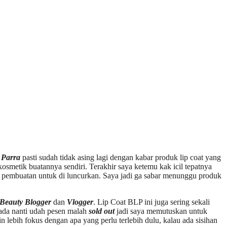
e Parra
pasti sudah tidak asing lagi dengan kabar produk lip coat yang
kosmetik buatannya sendiri.
Terakhir saya ketemu kak icil tepatnya
s pembuatan untuk di luncurkan. Saya jadi ga sabar menunggu produk
Beauty Blogger
dan
Vlogger
. Lip Coat BLP ini juga sering sekali
pada nanti udah pesen malah
sold out
jadi saya memutuskan untuk
in lebih fokus dengan apa yang perlu terlebih dulu, kalau ada sisihan