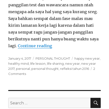
panggilan test dan wawancara namun ntah
mengapa ada saya hal yang saya kurang sreg.
Saya bahkan sempat dalam fase malas mau
kirim lamaran kerja lagi karena dalam hati
saya sempat ragu jangan-jangan panggilan
berikutnya nanti pun hanya buang waktu saya
“2016 A year of Grief and Go
lagi.
Continue reading
Posted
Categories
Tags
January 4, 2017
PERSONAL THOUGHT
happy new year
,
on
healthy mind
,
life lesson
,
life sharing
,
new year
,
new year
2017
,
personal
,
personal thought
,
refleksi tahun 2016
2
on
Comments
2016
A
year
of
Grief
SEA
Search
and
for: