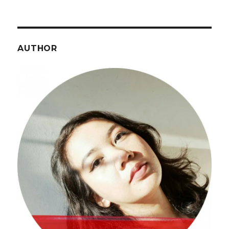
Going
Nowhere
AUTHOR